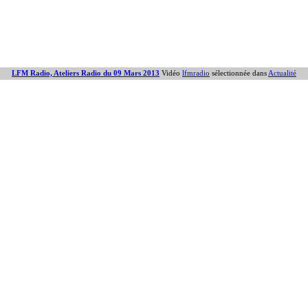
LFM Radio, Ateliers Radio du 09 Mars 2013
Vidéo
lfmradio
sélectionnée dans
Actualité