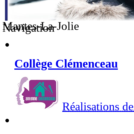
Mantes-La-Jolie
Navigation
Collège Clémenceau
Réalisations de