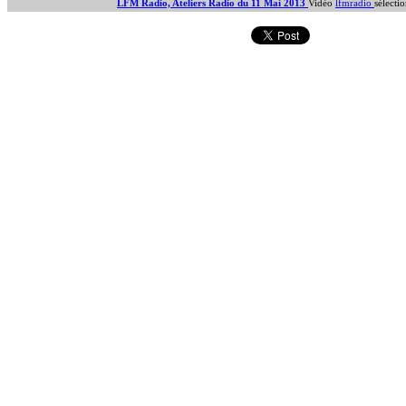
LFM Radio, Ateliers Radio du 11 Mai 2013
Vidéo
lfmradio
sélecti