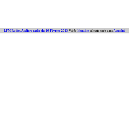
LFM Radio, Ateliers radio du 16 Février 2013
Vidéo
lfmradio
sélectionnée dans
Actualité