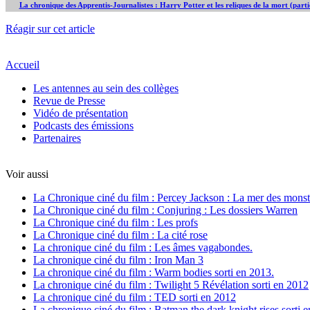
La chronique des Apprentis-Journalistes : Harry Potter et les reliques de la mort (parti
Réagir sur cet article
Accueil
Les antennes au sein des collèges
Revue de Presse
Vidéo de présentation
Podcasts des émissions
Partenaires
Voir aussi
La Chronique ciné du film : Percey Jackson : La mer des monst
La Chronique ciné du film : Conjuring : Les dossiers Warren
La Chronique ciné du film : Les profs
La Chronique ciné du film : La cité rose
La chronique ciné du film : Les âmes vagabondes.
La chronique ciné du film : Iron Man 3
La chronique ciné du film : Warm bodies sorti en 2013.
La chronique ciné du film : Twilight 5 Révélation sorti en 2012
La chronique ciné du film : TED sorti en 2012
La chronique ciné du film : Batman the dark knight rises sorti 