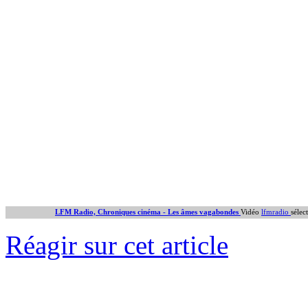
LFM Radio, Chroniques cinéma - Les âmes vagabondes
Vidéo
lfmradio
sélec
Réagir sur cet article