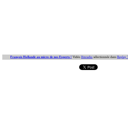
François Hollande au micro de nos Experts !
Vidéo
lfmradio
sélectionnée dans
Replay