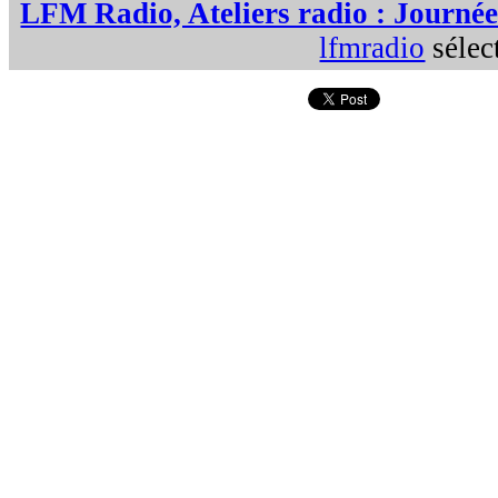
LFM Radio, Ateliers radio : Journée f
lfmradio
sélec