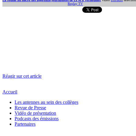
La fouine au micro des apprentis-journalistes de LFM à Vernouillet
Vidéo
lfmradio
sélectio
Replay TV
Réagir sur cet article
Accueil
Les antennes au sein des collèges
Revue de Presse
Vidéo de présentation
Podcasts des émissions
Partenaires