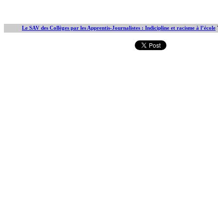
Le SAV des Collèges par les Apprentis-Journalistes : Indicipline et racisme à l’école