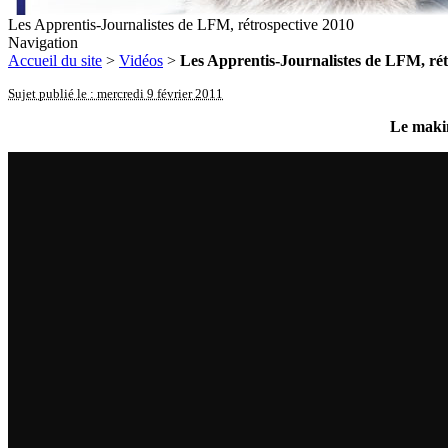
Les Apprentis-Journalistes de LFM, rétrospective 2010
Navigation
Accueil du site
>
Vidéos
>
Les Apprentis-Journalistes de LFM, rét
Sujet publié le : mercredi 9 février 2011
Le makin