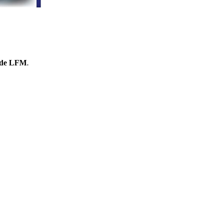
e de LFM
.