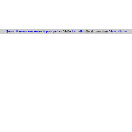
Quand Pasteur rencontre le petit prince
Vidéo
lfmradio
sélectionnée dans
Vie étudiante